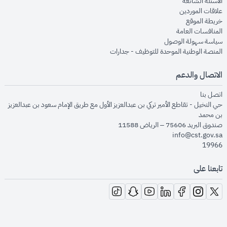
opens in new window
الأسئلة الشائعة
opens in new window
علاقات الموردين
opens in new window
خريطة الموقع
opens in new window
المنافسات العامة
opens in new window
سياسة سهولة الوصول
opens in new window
المنصة الوطنية الموحدة للتوظيف - جدارات
الاتصال والدعم
opens in new window
اتصل بنا
حي النخيل - تقاطع الأمير تركي بن عبدالعزيز الأول مع طريق الإمام سعود بن عبدالعزيز
بن محمد
صندوق البريد 75606 – الرياض 11588
info@cst.gov.sa
19966
تابعنا على
opens in new window
opens in new window
opens in new window
opens in new window
opens in new window
opens in new window
opens in new window