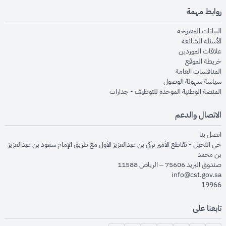
روابط مهمة
opens in new window
البيانات المفتوحة
opens in new window
الأسئلة الشائعة
opens in new window
علاقات الموردين
opens in new window
خريطة الموقع
opens in new window
المنافسات العامة
opens in new window
سياسة سهولة الوصول
opens in new window
المنصة الوطنية الموحدة للتوظيف - جدارات
الاتصال والدعم
opens in new window
اتصل بنا
حي النخيل - تقاطع الأمير تركي بن عبدالعزيز الأول مع طريق الإمام سعود بن عبدالعزيز
بن محمد
صندوق البريد 75606 – الرياض 11588
info@cst.gov.sa
19966
تابعنا على