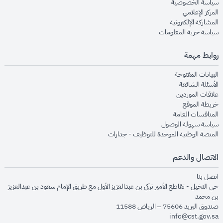
opens in new window
سياسة الخصوصية
opens in new window
المركز الإعلامي
opens in new window
المشاركة الإلكترونية
opens in new window
سياسة حرية المعلومات
روابط مهمة
opens in new window
البيانات المفتوحة
opens in new window
الأسئلة الشائعة
opens in new window
علاقات الموردين
opens in new window
خريطة الموقع
opens in new window
المنافسات العامة
opens in new window
سياسة سهولة الوصول
opens in new window
المنصة الوطنية الموحدة للتوظيف - جدارات
الاتصال والدعم
opens in new window
اتصل بنا
حي النخيل - تقاطع الأمير تركي بن عبدالعزيز الأول مع طريق الإمام سعود بن عبدالعزيز
بن محمد
صندوق البريد 75606 – الرياض 11588
info@cst.gov.sa