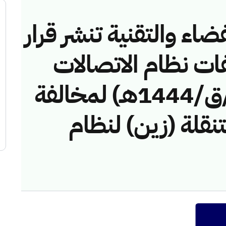
ضاء والتقنية تنشر قرار
فات نظام الاتصالات
رقم (44114182/ق/1444هـ) لمخالفة
نقلة (زين) لنظام