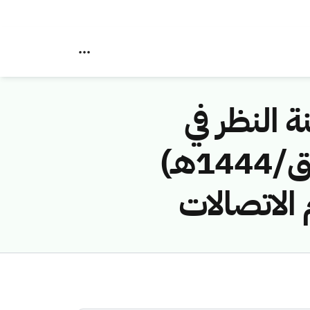
ة النظر في
مخالفات نظام الاتصالات رقم (44114182/ق/1444هـ)
 الاتصالات