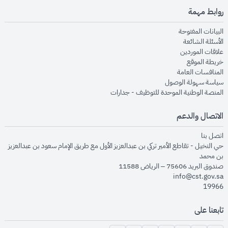
روابط مهمة
opens in new window
البيانات المفتوحة
opens in new window
الأسئلة الشائعة
opens in new window
علاقات الموردين
opens in new window
خريطة الموقع
opens in new window
المنافسات العامة
opens in new window
سياسة سهولة الوصول
opens in new window
المنصة الوطنية الموحدة للتوظيف - جدارات
الاتصال والدعم
opens in new window
اتصل بنا
حي النخيل - تقاطع الأمير تركي بن عبدالعزيز الأول مع طريق الإمام سعود بن عبدالعزيز
بن محمد
صندوق البريد 75606 – الرياض 11588
info@cst.gov.sa
19966
تابعنا على