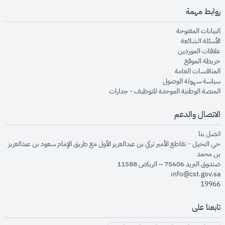
روابط مهمة
opens in new window
البيانات المفتوحة
opens in new window
الأسئلة الشائعة
opens in new window
علاقات الموردين
opens in new window
خريطة الموقع
opens in new window
المنافسات العامة
opens in new window
سياسة سهولة الوصول
opens in new window
المنصة الوطنية الموحدة للتوظيف - جدارات
الاتصال والدعم
opens in new window
اتصل بنا
حي النخيل - تقاطع الأمير تركي بن عبدالعزيز الأول مع طريق الإمام سعود بن عبدالعزيز
بن محمد
صندوق البريد 75606 – الرياض 11588
info@cst.gov.sa
19966
تابعنا على