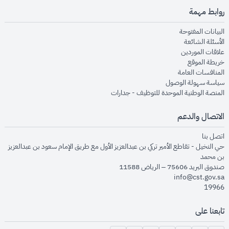
روابط مهمة
opens in new window
البيانات المفتوحة
opens in new window
الأسئلة الشائعة
opens in new window
علاقات الموردين
opens in new window
خريطة الموقع
opens in new window
المنافسات العامة
opens in new window
سياسة سهولة الوصول
opens in new window
المنصة الوطنية الموحدة للتوظيف - جدارات
الاتصال والدعم
opens in new window
اتصل بنا
حي النخيل - تقاطع الأمير تركي بن عبدالعزيز الأول مع طريق الإمام سعود بن عبدالعزيز
بن محمد
صندوق البريد 75606 – الرياض 11588
info@cst.gov.sa
19966
تابعنا على