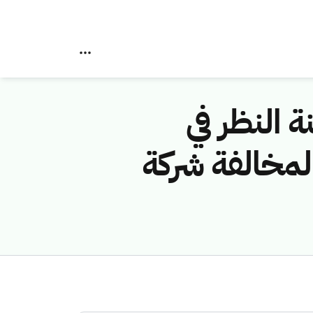
ة النظر في
ام الاتصالات رقم (/ق/1444هـ) لمخالفة شركة