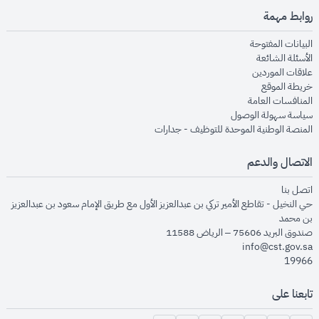
روابط مهمة
opens in new window
البيانات المفتوحة
opens in new window
الأسئلة الشائعة
opens in new window
علاقات الموردين
opens in new window
خريطة الموقع
opens in new window
المنافسات العامة
opens in new window
سياسة سهولة الوصول
opens in new window
المنصة الوطنية الموحدة للتوظيف - جدارات
الاتصال والدعم
opens in new window
اتصل بنا
حي النخيل - تقاطع الأمير تركي بن عبدالعزيز الأول مع طريق الإمام سعود بن عبدالعزيز
بن محمد
صندوق البريد 75606 – الرياض 11588
info@cst.gov.sa
19966
تابعنا على