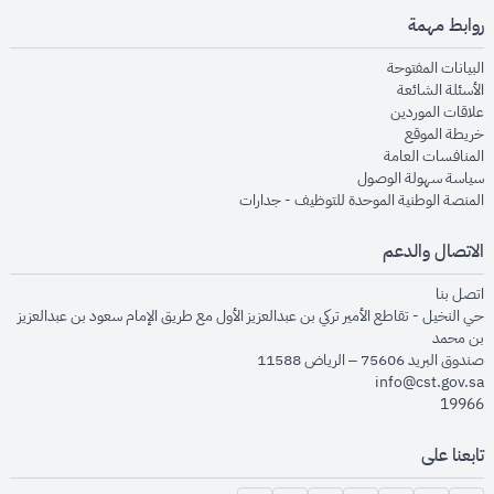
روابط مهمة
opens in new window
البيانات المفتوحة
opens in new window
الأسئلة الشائعة
opens in new window
علاقات الموردين
opens in new window
خريطة الموقع
opens in new window
المنافسات العامة
opens in new window
سياسة سهولة الوصول
opens in new window
المنصة الوطنية الموحدة للتوظيف - جدارات
الاتصال والدعم
opens in new window
اتصل بنا
حي النخيل - تقاطع الأمير تركي بن عبدالعزيز الأول مع طريق الإمام سعود بن عبدالعزيز
بن محمد
صندوق البريد 75606 – الرياض 11588
info@cst.gov.sa
19966
تابعنا على