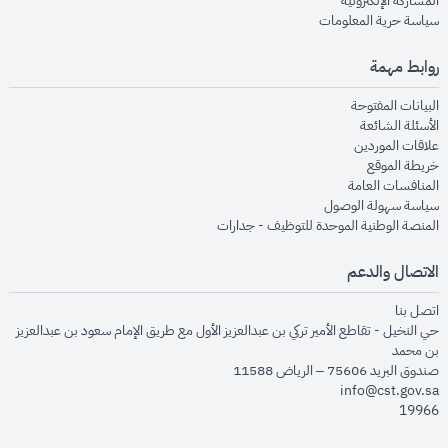
المشاركة الإلكترونية
opens in new window
سياسة حرية المعلومات
روابط مهمة
opens in new window
البيانات المفتوحة
opens in new window
الأسئلة الشائعة
opens in new window
علاقات الموردين
opens in new window
خريطة الموقع
opens in new window
المنافسات العامة
opens in new window
سياسة سهولة الوصول
opens in new window
المنصة الوطنية الموحدة للتوظيف - جدارات
الاتصال والدعم
opens in new window
اتصل بنا
حي النخيل - تقاطع الأمير تركي بن عبدالعزيز الأول مع طريق الإمام سعود بن عبدالعزيز
بن محمد
صندوق البريد 75606 – الرياض 11588
info@cst.gov.sa
19966