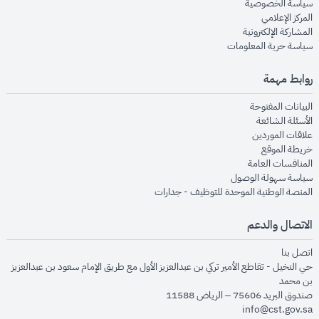
opens in new window
سياسة الخصوصية
opens in new window
المركز الإعلامي
opens in new window
المشاركة الإلكترونية
opens in new window
سياسة حرية المعلومات
روابط مهمة
opens in new window
البيانات المفتوحة
opens in new window
الأسئلة الشائعة
opens in new window
علاقات الموردين
opens in new window
خريطة الموقع
opens in new window
المنافسات العامة
opens in new window
سياسة سهولة الوصول
opens in new window
المنصة الوطنية الموحدة للتوظيف - جدارات
الاتصال والدعم
opens in new window
اتصل بنا
حي النخيل - تقاطع الأمير تركي بن عبدالعزيز الأول مع طريق الإمام سعود بن عبدالعزيز
بن محمد
صندوق البريد 75606 – الرياض 11588
info@cst.gov.sa