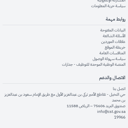
المشاركة الإلكترونية
opens in new window
سياسة حرية المعلومات
روابط مهمة
opens in new window
البيانات المفتوحة
opens in new window
الأسئلة الشائعة
opens in new window
علاقات الموردين
opens in new window
خريطة الموقع
opens in new window
المنافسات العامة
opens in new window
سياسة سهولة الوصول
opens in new window
المنصة الوطنية الموحدة للتوظيف - جدارات
الاتصال والدعم
opens in new window
اتصل بنا
حي النخيل - تقاطع الأمير تركي بن عبدالعزيز الأول مع طريق الإمام سعود بن عبدالعزيز
بن محمد
صندوق البريد 75606 – الرياض 11588
info@cst.gov.sa
19966