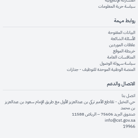
المشاركة الإلكترونية
opens in new window
سياسة حرية المعلومات
روابط مهمة
opens in new window
البيانات المفتوحة
opens in new window
الأسئلة الشائعة
opens in new window
علاقات الموردين
opens in new window
خريطة الموقع
opens in new window
المنافسات العامة
opens in new window
سياسة سهولة الوصول
opens in new window
المنصة الوطنية الموحدة للتوظيف - جدارات
الاتصال والدعم
opens in new window
اتصل بنا
حي النخيل - تقاطع الأمير تركي بن عبدالعزيز الأول مع طريق الإمام سعود بن عبدالعزيز
بن محمد
صندوق البريد 75606 – الرياض 11588
info@cst.gov.sa
19966