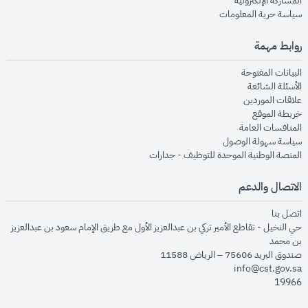
المشاركة الإلكترونية
opens in new window
سياسة حرية المعلومات
روابط مهمة
opens in new window
البيانات المفتوحة
opens in new window
الأسئلة الشائعة
opens in new window
علاقات الموردين
opens in new window
خريطة الموقع
opens in new window
المنافسات العامة
opens in new window
سياسة سهولة الوصول
opens in new window
المنصة الوطنية الموحدة للتوظيف - جدارات
الاتصال والدعم
opens in new window
اتصل بنا
حي النخيل - تقاطع الأمير تركي بن عبدالعزيز الأول مع طريق الإمام سعود بن عبدالعزيز
بن محمد
صندوق البريد 75606 – الرياض 11588
info@cst.gov.sa
19966