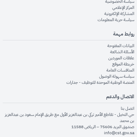
opens in new window
سياسة الخصوصية
opens in new window
المركز الإعلامي
opens in new window
المشاركة الإلكترونية
opens in new window
سياسة حرية المعلومات
روابط مهمة
opens in new window
البيانات المفتوحة
opens in new window
الأسئلة الشائعة
opens in new window
علاقات الموردين
opens in new window
خريطة الموقع
opens in new window
المنافسات العامة
opens in new window
سياسة سهولة الوصول
opens in new window
المنصة الوطنية الموحدة للتوظيف - جدارات
الاتصال والدعم
opens in new window
اتصل بنا
حي النخيل - تقاطع الأمير تركي بن عبدالعزيز الأول مع طريق الإمام سعود بن عبدالعزيز
بن محمد
صندوق البريد 75606 – الرياض 11588
info@cst.gov.sa