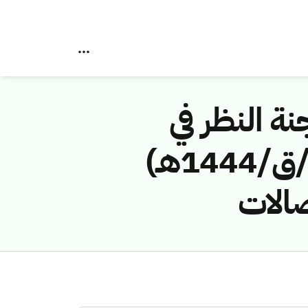
نة النظر في
مخالفات نظام الاتصالات رقم ( 43114483 /ق/1444هـ)
صالات