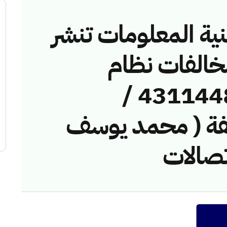
نية المعلومات تنشر
مخالفات نظام
الاتصالات رقم ( 43114483 /
لمخالفة ( محمد يوسف
تصالات