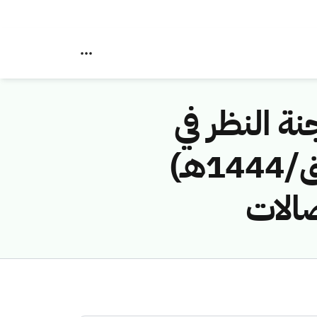
نة النظر في
مخالفات نظام الاتصالات رقم ( 4311430 /ق/1444هـ)
صالات