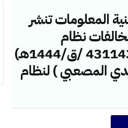
نية المعلومات تنشر
مخالفات نظام
الاتصالات رقم ( 4311430 /ق/1444هـ)
دي المصعبي ) لنظام