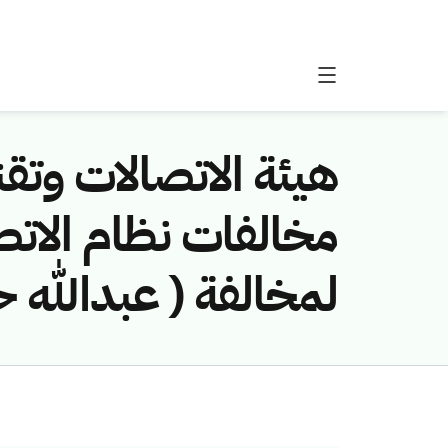
هيئة الاتصالات وتقن
لمخالفة ( عبدالله ح