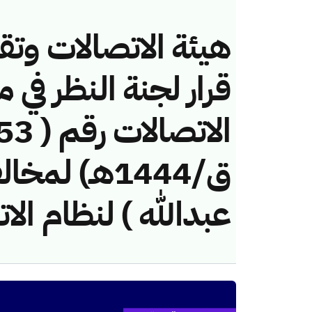
هيئة الاتصالات وتق
قرار لجنة النظر في 
ق/1444هـ) لم
عبدالله ) لنظام الا