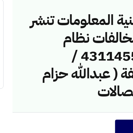
نية المعلومات تنشر
مخالفات نظام
الاتصالات رقم ( 43114553 /
خالفة ( عبدالله حزام
تصالات