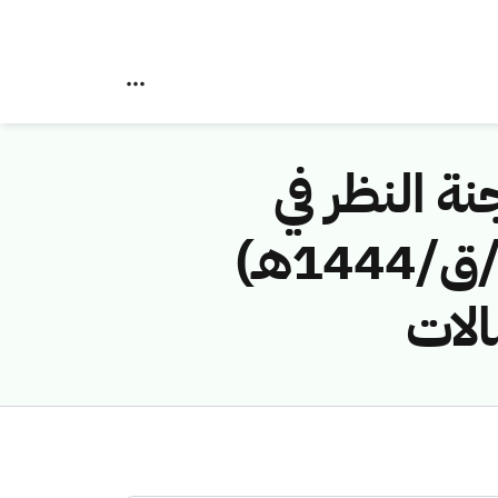
نة النظر في
مخالفات نظام الاتصالات رقم ( 43114553 /ق/1444هـ)
الات