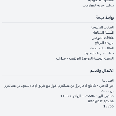
المشاركة الإلكترونية
opens in new window
سياسة حرية المعلومات
روابط مهمة
opens in new window
البيانات المفتوحة
opens in new window
الأسئلة الشائعة
opens in new window
علاقات الموردين
opens in new window
خريطة الموقع
opens in new window
المنافسات العامة
opens in new window
سياسة سهولة الوصول
opens in new window
المنصة الوطنية الموحدة للتوظيف - جدارات
الاتصال والدعم
opens in new window
اتصل بنا
حي النخيل - تقاطع الأمير تركي بن عبدالعزيز الأول مع طريق الإمام سعود بن عبدالعزيز
بن محمد
صندوق البريد 75606 – الرياض 11588
info@cst.gov.sa
19966