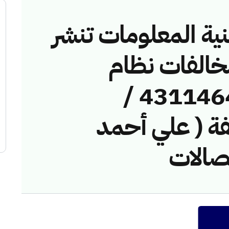
نية المعلومات تنشر
مخالفات نظام
الاتصالات رقم ( 43114644 /
مخالفة ( علي أحمد
تصالات