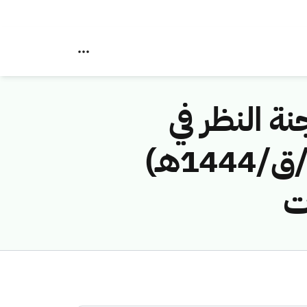
نة النظر في
مخالفات نظام الاتصالات رقم ( 43114644 /ق/1444هـ)
ت