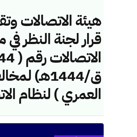
هيئة الاتصالات وتق
قرار لجنة النظر في 
ق/1444هـ) ل
العمري ) لنظام الا