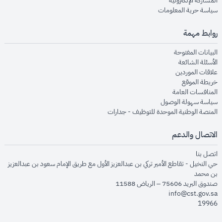
المشاركة الإلكترونية
opens in new window
سياسة حرية المعلومات
روابط مهمة
opens in new window
البيانات المفتوحة
opens in new window
الأسئلة الشائعة
opens in new window
علاقات الموردين
opens in new window
خريطة الموقع
opens in new window
المنافسات العامة
opens in new window
سياسة سهولة الوصول
opens in new window
المنصة الوطنية الموحدة للتوظيف - جدارات
الاتصال والدعم
opens in new window
اتصل بنا
حي النخيل - تقاطع الأمير تركي بن عبدالعزيز الأول مع طريق الإمام سعود بن عبدالعزيز
بن محمد
صندوق البريد 75606 – الرياض 11588
info@cst.gov.sa
19966