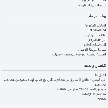
المشاركة الإلكترونية
opens in new window
سياسة حرية المعلومات
روابط مهمة
opens in new window
البيانات المفتوحة
opens in new window
الأسئلة الشائعة
opens in new window
علاقات الموردين
opens in new window
خريطة الموقع
opens in new window
المنافسات العامة
opens in new window
سياسة سهولة الوصول
opens in new window
المنصة الوطنية الموحدة للتوظيف - جدارات
الاتصال والدعم
opens in new window
اتصل بنا
حي النخيل - تقاطع الأمير تركي بن عبدالعزيز الأول مع طريق الإمام سعود بن عبدالعزيز
بن محمد
صندوق البريد 75606 – الرياض 11588
info@cst.gov.sa
19966