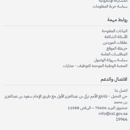
opens in new window
المشاركة الإلكترونية
opens in new window
سياسة حرية المعلومات
روابط مهمة
opens in new window
البيانات المفتوحة
opens in new window
الأسئلة الشائعة
opens in new window
علاقات الموردين
opens in new window
خريطة الموقع
opens in new window
المنافسات العامة
opens in new window
سياسة سهولة الوصول
opens in new window
المنصة الوطنية الموحدة للتوظيف - جدارات
الاتصال والدعم
opens in new window
اتصل بنا
حي النخيل - تقاطع الأمير تركي بن عبدالعزيز الأول مع طريق الإمام سعود بن عبدالعزيز
بن محمد
صندوق البريد 75606 – الرياض 11588
info@cst.gov.sa
19966