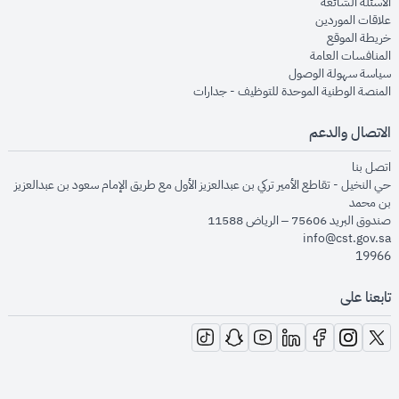
opens in new window
الأسئلة الشائعة
opens in new window
علاقات الموردين
opens in new window
خريطة الموقع
opens in new window
المنافسات العامة
opens in new window
سياسة سهولة الوصول
opens in new window
المنصة الوطنية الموحدة للتوظيف - جدارات
الاتصال والدعم
opens in new window
اتصل بنا
حي النخيل - تقاطع الأمير تركي بن عبدالعزيز الأول مع طريق الإمام سعود بن عبدالعزيز
بن محمد
صندوق البريد 75606 – الرياض 11588
info@cst.gov.sa
19966
تابعنا على
opens in new window
opens in new window
opens in new window
opens in new window
opens in new window
opens in new window
opens in new window