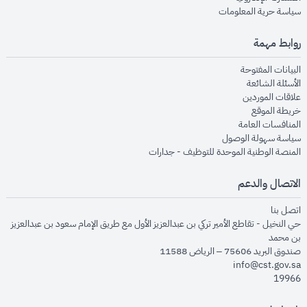
opens in new window
سياسة حرية المعلومات
روابط مهمة
opens in new window
البيانات المفتوحة
opens in new window
الأسئلة الشائعة
opens in new window
علاقات الموردين
opens in new window
خريطة الموقع
opens in new window
المنافسات العامة
opens in new window
سياسة سهولة الوصول
opens in new window
المنصة الوطنية الموحدة للتوظيف - جدارات
الاتصال والدعم
opens in new window
اتصل بنا
حي النخيل - تقاطع الأمير تركي بن عبدالعزيز الأول مع طريق الإمام سعود بن عبدالعزيز
بن محمد
صندوق البريد 75606 – الرياض 11588
info@cst.gov.sa
19966