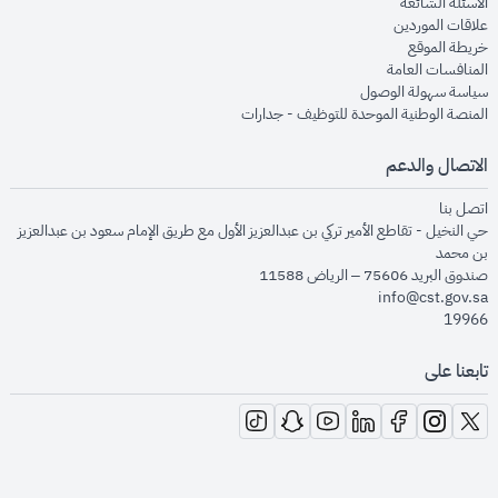
opens in new window
الأسئلة الشائعة
opens in new window
علاقات الموردين
opens in new window
خريطة الموقع
opens in new window
المنافسات العامة
opens in new window
سياسة سهولة الوصول
opens in new window
المنصة الوطنية الموحدة للتوظيف - جدارات
الاتصال والدعم
opens in new window
اتصل بنا
حي النخيل - تقاطع الأمير تركي بن عبدالعزيز الأول مع طريق الإمام سعود بن عبدالعزيز
بن محمد
صندوق البريد 75606 – الرياض 11588
info@cst.gov.sa
19966
تابعنا على
opens in new window
opens in new window
opens in new window
opens in new window
opens in new window
opens in new window
opens in new window