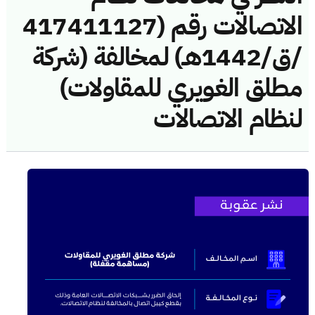
الاتصالات رقم (417411127
/ق/1442هـ) لمخالفة (شركة
مطلق الغويري للمقاولات)
لنظام الاتصالات