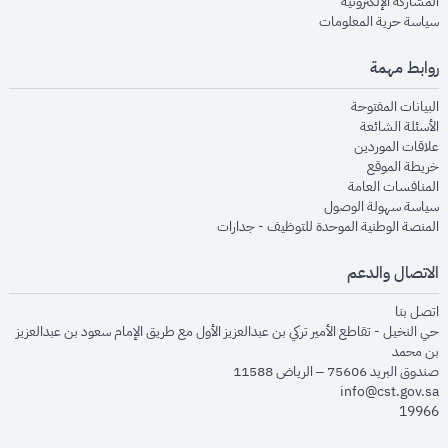
opens in new window
المشاركة الإلكترونية
opens in new window
سياسة حرية المعلومات
روابط مهمة
opens in new window
البيانات المفتوحة
opens in new window
الأسئلة الشائعة
opens in new window
علاقات الموردين
opens in new window
خريطة الموقع
opens in new window
المنافسات العامة
opens in new window
سياسة سهولة الوصول
opens in new window
المنصة الوطنية الموحدة للتوظيف - جدارات
الاتصال والدعم
opens in new window
اتصل بنا
حي النخيل - تقاطع الأمير تركي بن عبدالعزيز الأول مع طريق الإمام سعود بن عبدالعزيز
بن محمد
صندوق البريد 75606 – الرياض 11588
info@cst.gov.sa
19966