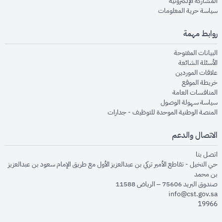
opens in new window
المشاركة الإلكترونية
opens in new window
سياسة حرية المعلومات
روابط مهمة
opens in new window
البيانات المفتوحة
opens in new window
الأسئلة الشائعة
opens in new window
علاقات الموردين
opens in new window
خريطة الموقع
opens in new window
المنافسات العامة
opens in new window
سياسة سهولة الوصول
opens in new window
المنصة الوطنية الموحدة للتوظيف - جدارات
الاتصال والدعم
opens in new window
اتصل بنا
حي النخيل - تقاطع الأمير تركي بن عبدالعزيز الأول مع طريق الإمام سعود بن عبدالعزيز
بن محمد
صندوق البريد 75606 – الرياض 11588
info@cst.gov.sa
19966