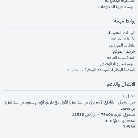
opens in new window
المشاركة الإلكترونية
opens in new window
سياسة حرية المعلومات
روابط مهمة
opens in new window
البيانات المفتوحة
opens in new window
الأسئلة الشائعة
opens in new window
علاقات الموردين
opens in new window
خريطة الموقع
opens in new window
المنافسات العامة
opens in new window
سياسة سهولة الوصول
opens in new window
المنصة الوطنية الموحدة للتوظيف - جدارات
الاتصال والدعم
opens in new window
اتصل بنا
حي النخيل - تقاطع الأمير تركي بن عبدالعزيز الأول مع طريق الإمام سعود بن عبدالعزيز
بن محمد
صندوق البريد 75606 – الرياض 11588
info@cst.gov.sa
19966