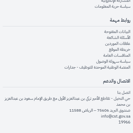
opens in new window
المشاركة الإلكترونية
opens in new window
سياسة حرية المعلومات
روابط مهمة
opens in new window
البيانات المفتوحة
opens in new window
الأسئلة الشائعة
opens in new window
علاقات الموردين
opens in new window
خريطة الموقع
opens in new window
المنافسات العامة
opens in new window
سياسة سهولة الوصول
opens in new window
المنصة الوطنية الموحدة للتوظيف - جدارات
الاتصال والدعم
opens in new window
اتصل بنا
حي النخيل - تقاطع الأمير تركي بن عبدالعزيز الأول مع طريق الإمام سعود بن عبدالعزيز
بن محمد
صندوق البريد 75606 – الرياض 11588
info@cst.gov.sa
19966