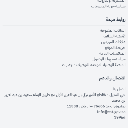
opens in new window
المشاركة الإلكترونية
opens in new window
سياسة حرية المعلومات
روابط مهمة
opens in new window
البيانات المفتوحة
opens in new window
الأسئلة الشائعة
opens in new window
علاقات الموردين
opens in new window
خريطة الموقع
opens in new window
المنافسات العامة
opens in new window
سياسة سهولة الوصول
opens in new window
المنصة الوطنية الموحدة للتوظيف - جدارات
الاتصال والدعم
opens in new window
اتصل بنا
حي النخيل - تقاطع الأمير تركي بن عبدالعزيز الأول مع طريق الإمام سعود بن عبدالعزيز
بن محمد
صندوق البريد 75606 – الرياض 11588
info@cst.gov.sa
19966