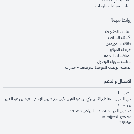
المشاركة الإلكترونية
opens in new window
سياسة حرية المعلومات
روابط مهمة
opens in new window
البيانات المفتوحة
opens in new window
الأسئلة الشائعة
opens in new window
علاقات الموردين
opens in new window
خريطة الموقع
opens in new window
المنافسات العامة
opens in new window
سياسة سهولة الوصول
opens in new window
المنصة الوطنية الموحدة للتوظيف - جدارات
الاتصال والدعم
opens in new window
اتصل بنا
حي النخيل - تقاطع الأمير تركي بن عبدالعزيز الأول مع طريق الإمام سعود بن عبدالعزيز
بن محمد
صندوق البريد 75606 – الرياض 11588
info@cst.gov.sa
19966