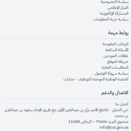
opens in new window
سياسة الخصوصية
opens in new window
المركز الإعلامي
opens in new window
المشاركة الإلكترونية
opens in new window
سياسة حرية المعلومات
روابط مهمة
opens in new window
البيانات المفتوحة
opens in new window
الأسئلة الشائعة
opens in new window
علاقات الموردين
opens in new window
خريطة الموقع
opens in new window
المنافسات العامة
opens in new window
سياسة سهولة الوصول
opens in new window
المنصة الوطنية الموحدة للتوظيف - جدارات
الاتصال والدعم
opens in new window
اتصل بنا
حي النخيل - تقاطع الأمير تركي بن عبدالعزيز الأول مع طريق الإمام سعود بن عبدالعزيز
بن محمد
صندوق البريد 75606 – الرياض 11588
info@cst.gov.sa