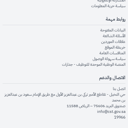
المشاركة الإلكترونية
opens in new window
سياسة حرية المعلومات
روابط مهمة
opens in new window
البيانات المفتوحة
opens in new window
الأسئلة الشائعة
opens in new window
علاقات الموردين
opens in new window
خريطة الموقع
opens in new window
المنافسات العامة
opens in new window
سياسة سهولة الوصول
opens in new window
المنصة الوطنية الموحدة للتوظيف - جدارات
الاتصال والدعم
opens in new window
اتصل بنا
حي النخيل - تقاطع الأمير تركي بن عبدالعزيز الأول مع طريق الإمام سعود بن عبدالعزيز
بن محمد
صندوق البريد 75606 – الرياض 11588
info@cst.gov.sa
19966