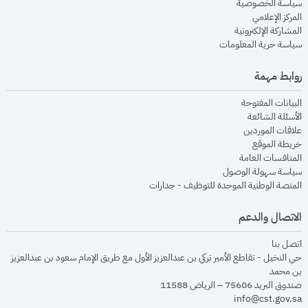
opens in new window
سياسة الخصوصية
opens in new window
المركز الإعلامي
opens in new window
المشاركة الإلكترونية
opens in new window
سياسة حرية المعلومات
روابط مهمة
opens in new window
البيانات المفتوحة
opens in new window
الأسئلة الشائعة
opens in new window
علاقات الموردين
opens in new window
خريطة الموقع
opens in new window
المنافسات العامة
opens in new window
سياسة سهولة الوصول
opens in new window
المنصة الوطنية الموحدة للتوظيف - جدارات
الاتصال والدعم
opens in new window
اتصل بنا
حي النخيل - تقاطع الأمير تركي بن عبدالعزيز الأول مع طريق الإمام سعود بن عبدالعزيز
بن محمد
صندوق البريد 75606 – الرياض 11588
info@cst.gov.sa