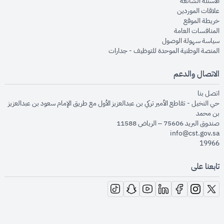
opens in new window
الأسئلة الشائعة
opens in new window
علاقات الموردين
opens in new window
خريطة الموقع
opens in new window
المنافسات العامة
opens in new window
سياسة سهولة الوصول
opens in new window
المنصة الوطنية الموحدة للتوظيف - جدارات
الاتصال والدعم
opens in new window
اتصل بنا
حي النخيل - تقاطع الأمير تركي بن عبدالعزيز الأول مع طريق الإمام سعود بن عبدالعزيز
بن محمد
صندوق البريد 75606 – الرياض 11588
info@cst.gov.sa
19966
تابعنا على
opens in new window
opens in new window
opens in new window
opens in new window
opens in new window
opens in new window
opens in new window