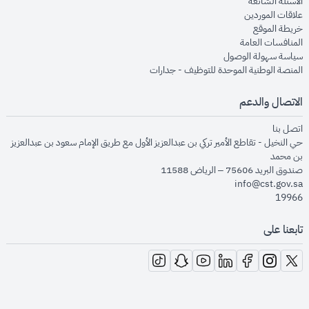
opens in new window
الأسئلة الشائعة
opens in new window
علاقات الموردين
opens in new window
خريطة الموقع
opens in new window
المنافسات العامة
opens in new window
سياسة سهولة الوصول
opens in new window
المنصة الوطنية الموحدة للتوظيف - جدارات
الاتصال والدعم
opens in new window
اتصل بنا
حي النخيل - تقاطع الأمير تركي بن عبدالعزيز الأول مع طريق الإمام سعود بن عبدالعزيز
بن محمد
صندوق البريد 75606 – الرياض 11588
info@cst.gov.sa
19966
تابعنا على
opens in new window
opens in new window
opens in new window
opens in new window
opens in new window
opens in new window
opens in new window