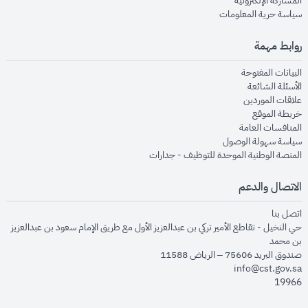
المشاركة الإلكترونية
opens in new window
سياسة حرية المعلومات
روابط مهمة
opens in new window
البيانات المفتوحة
opens in new window
الأسئلة الشائعة
opens in new window
علاقات الموردين
opens in new window
خريطة الموقع
opens in new window
المنافسات العامة
opens in new window
سياسة سهولة الوصول
opens in new window
المنصة الوطنية الموحدة للتوظيف - جدارات
الاتصال والدعم
opens in new window
اتصل بنا
حي النخيل - تقاطع الأمير تركي بن عبدالعزيز الأول مع طريق الإمام سعود بن عبدالعزيز
بن محمد
صندوق البريد 75606 – الرياض 11588
info@cst.gov.sa
19966