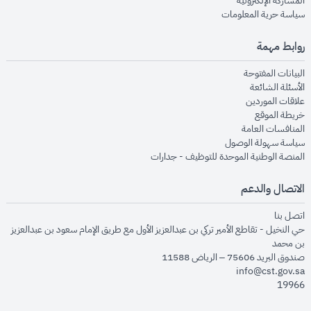
المشاركة الإلكترونية
opens in new window
سياسة حرية المعلومات
روابط مهمة
opens in new window
البيانات المفتوحة
opens in new window
الأسئلة الشائعة
opens in new window
علاقات الموردين
opens in new window
خريطة الموقع
opens in new window
المنافسات العامة
opens in new window
سياسة سهولة الوصول
opens in new window
المنصة الوطنية الموحدة للتوظيف - جدارات
الاتصال والدعم
opens in new window
اتصل بنا
حي النخيل - تقاطع الأمير تركي بن عبدالعزيز الأول مع طريق الإمام سعود بن عبدالعزيز
بن محمد
صندوق البريد 75606 – الرياض 11588
info@cst.gov.sa
19966