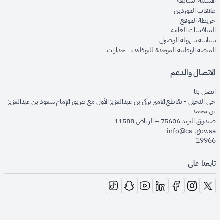
opens in new window
الأسئلة الشائعة
opens in new window
علاقات الموردين
opens in new window
خريطة الموقع
opens in new window
المنافسات العامة
opens in new window
سياسة سهولة الوصول
opens in new window
المنصة الوطنية الموحدة للتوظيف - جدارات
الاتصال والدعم
opens in new window
اتصل بنا
حي النخيل - تقاطع الأمير تركي بن عبدالعزيز الأول مع طريق الإمام سعود بن عبدالعزيز
بن محمد
صندوق البريد 75606 – الرياض 11588
info@cst.gov.sa
19966
تابعنا على
opens in new window
opens in new window
opens in new window
opens in new window
opens in new window
opens in new window
opens in new window