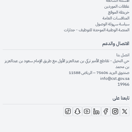
opens in new window
الأسئلة الشائعة
opens in new window
علاقات الموردين
opens in new window
خريطة الموقع
opens in new window
المنافسات العامة
opens in new window
سياسة سهولة الوصول
opens in new window
المنصة الوطنية الموحدة للتوظيف - جدارات
الاتصال والدعم
opens in new window
اتصل بنا
حي النخيل - تقاطع الأمير تركي بن عبدالعزيز الأول مع طريق الإمام سعود بن عبدالعزيز
بن محمد
صندوق البريد 75606 – الرياض 11588
info@cst.gov.sa
19966
تابعنا على
opens in new window
opens in new window
opens in new window
opens in new window
opens in new window
opens in new window
opens in new window