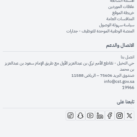
opens in new window
الأسئلة الشائعة
opens in new window
علاقات الموردين
opens in new window
خريطة الموقع
opens in new window
المنافسات العامة
opens in new window
سياسة سهولة الوصول
opens in new window
المنصة الوطنية الموحدة للتوظيف - جدارات
الاتصال والدعم
opens in new window
اتصل بنا
حي النخيل - تقاطع الأمير تركي بن عبدالعزيز الأول مع طريق الإمام سعود بن عبدالعزيز
بن محمد
صندوق البريد 75606 – الرياض 11588
info@cst.gov.sa
19966
تابعنا على
opens in new window
opens in new window
opens in new window
opens in new window
opens in new window
opens in new window
opens in new window