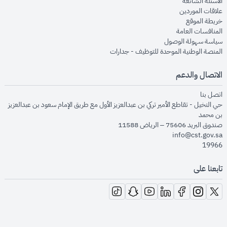
opens in new window
الأسئلة الشائعة
opens in new window
علاقات الموردين
opens in new window
خريطة الموقع
opens in new window
المنافسات العامة
opens in new window
سياسة سهولة الوصول
opens in new window
المنصة الوطنية الموحدة للتوظيف - جدارات
الاتصال والدعم
opens in new window
اتصل بنا
حي النخيل - تقاطع الأمير تركي بن عبدالعزيز الأول مع طريق الإمام سعود بن عبدالعزيز
بن محمد
صندوق البريد 75606 – الرياض 11588
info@cst.gov.sa
19966
تابعنا على
opens in new window
opens in new window
opens in new window
opens in new window
opens in new window
opens in new window
opens in new window