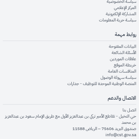
opens in new window
سياسة الخصوصية
opens in new window
المركز الإعلامي
opens in new window
المشاركة الإلكترونية
opens in new window
سياسة حرية المعلومات
روابط مهمة
opens in new window
البيانات المفتوحة
opens in new window
الأسئلة الشائعة
opens in new window
علاقات الموردين
opens in new window
خريطة الموقع
opens in new window
المنافسات العامة
opens in new window
سياسة سهولة الوصول
opens in new window
المنصة الوطنية الموحدة للتوظيف - جدارات
الاتصال والدعم
opens in new window
اتصل بنا
حي النخيل - تقاطع الأمير تركي بن عبدالعزيز الأول مع طريق الإمام سعود بن عبدالعزيز
بن محمد
صندوق البريد 75606 – الرياض 11588
info@cst.gov.sa