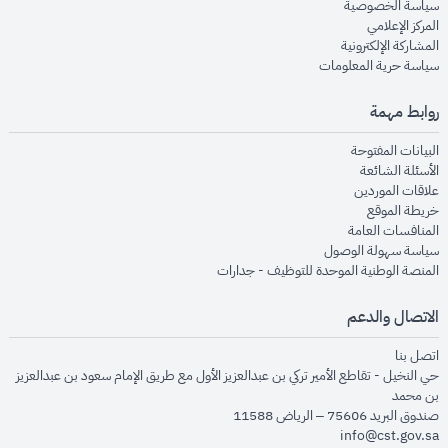
opens in new window
سياسة الخصوصية
opens in new window
المركز الإعلامي
opens in new window
المشاركة الإلكترونية
opens in new window
سياسة حرية المعلومات
روابط مهمة
opens in new window
البيانات المفتوحة
opens in new window
الأسئلة الشائعة
opens in new window
علاقات الموردين
opens in new window
خريطة الموقع
opens in new window
المنافسات العامة
opens in new window
سياسة سهولة الوصول
opens in new window
المنصة الوطنية الموحدة للتوظيف - جدارات
الاتصال والدعم
opens in new window
اتصل بنا
حي النخيل - تقاطع الأمير تركي بن عبدالعزيز الأول مع طريق الإمام سعود بن عبدالعزيز
بن محمد
صندوق البريد 75606 – الرياض 11588
info@cst.gov.sa