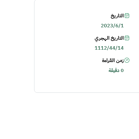
التاريخ
2023/6/1
التاريخ الهجري
1112/44/14
زمن القراءة
0 دقيقة