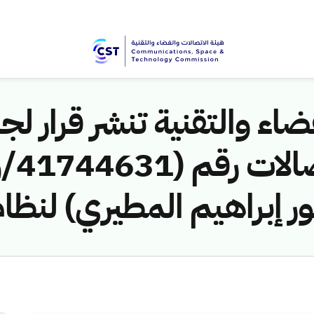
اء والتقنية تنشر قرار لجن
 إبراهيم المطيري) لنظام