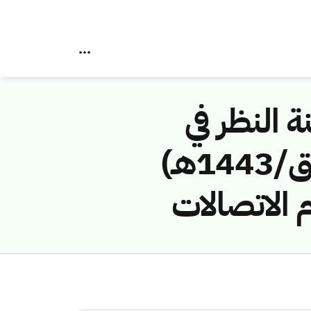
ة النظر في
مخالفات نظام الاتصالات رقم (41744631/ق/1443هـ)
 الاتصالات