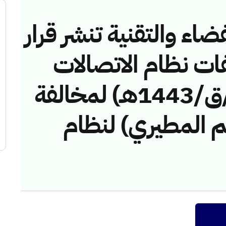
ضاء والتقنية تنشر قرار
فات نظام الاتصالات
رقم (41744631/ق/1443هـ) لمخالفة
م المطيري) لنظام