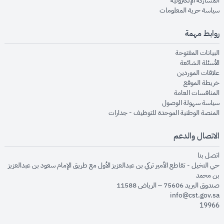
المشاركة الإلكترونية
opens in new window
سياسة حرية المعلومات
روابط مهمة
opens in new window
البيانات المفتوحة
opens in new window
الأسئلة الشائعة
opens in new window
علاقات الموردين
opens in new window
خريطة الموقع
opens in new window
المنافسات العامة
opens in new window
سياسة سهولة الوصول
opens in new window
المنصة الوطنية الموحدة للتوظيف - جدارات
الاتصال والدعم
opens in new window
اتصل بنا
حي النخيل - تقاطع الأمير تركي بن عبدالعزيز الأول مع طريق الإمام سعود بن عبدالعزيز
بن محمد
صندوق البريد 75606 – الرياض 11588
info@cst.gov.sa
19966