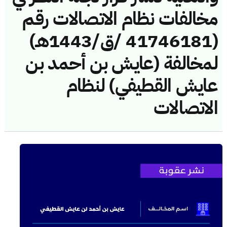
مخالفات نظام الاتصالات رقم
(41746181 /ق/1443هـ)
لمخالفة (عايش بن أحمد بن
عايش القطيفي) لنظام
الاتصالات