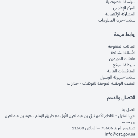
opens in new window
سياسة الخصوصية
opens in new window
المركز الإعلامي
opens in new window
المشاركة الإلكترونية
opens in new window
سياسة حرية المعلومات
روابط مهمة
opens in new window
البيانات المفتوحة
opens in new window
الأسئلة الشائعة
opens in new window
علاقات الموردين
opens in new window
خريطة الموقع
opens in new window
المنافسات العامة
opens in new window
سياسة سهولة الوصول
opens in new window
المنصة الوطنية الموحدة للتوظيف - جدارات
الاتصال والدعم
opens in new window
اتصل بنا
حي النخيل - تقاطع الأمير تركي بن عبدالعزيز الأول مع طريق الإمام سعود بن عبدالعزيز
بن محمد
صندوق البريد 75606 – الرياض 11588
info@cst.gov.sa