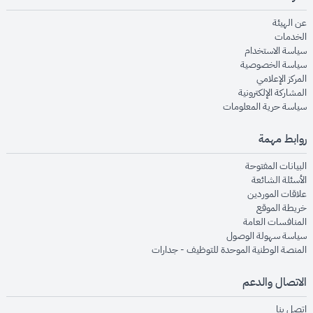
opens in new window
عن الهيئة
opens in new window
الخدمات
opens in new window
سياسة الاستخدام
opens in new window
سياسة الخصوصية
opens in new window
المركز الإعلامي
opens in new window
المشاركة الإلكترونية
opens in new window
سياسة حرية المعلومات
روابط مهمة
opens in new window
البيانات المفتوحة
opens in new window
الأسئلة الشائعة
opens in new window
علاقات الموردين
opens in new window
خريطة الموقع
opens in new window
المنافسات العامة
opens in new window
سياسة سهولة الوصول
opens in new window
المنصة الوطنية الموحدة للتوظيف - جدارات
الاتصال والدعم
opens in new window
اتصل بنا